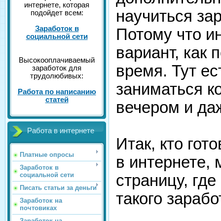
интернете, которая
научиться зар
подойдет всем:
Заработок в
Потому что и
социальной сети
вариант, как 
Высокооплачиваемый
время. Тут ес
заработок для
трудолюбивых:
заниматься к
Работа по написанию
статей
вечером и да
Работа в интернете
Итак, кто гот
Платные опросы
в интернете,
Заработок в
социальной сети
страницу, гд
Писать статьи за деньги
такого зарабо
Заработок на
почтовиках
Заработок на