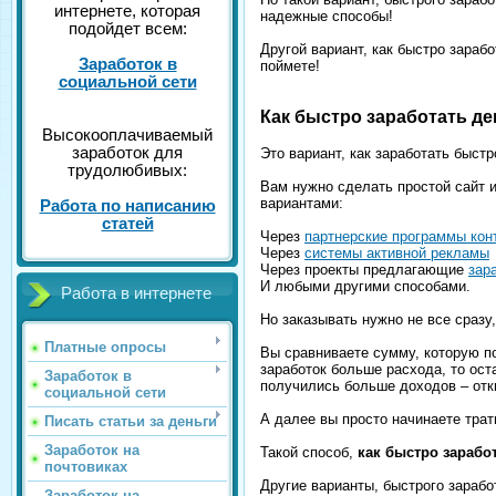
интернете, которая
надежные способы!
подойдет всем:
Другой вариант, как быстро зарабо
Заработок в
поймете!
социальной сети
Как быстро заработать де
Высокооплачиваемый
заработок для
Это вариант, как заработать быст
трудолюбивых:
Вам нужно сделать простой сайт 
вариантами:
Работа по написанию
статей
Через
партнерские программы кон
Через
системы активной рекламы
Через проекты предлагающие
зар
И любыми другими способами.
Работа в интернете
Но заказывать нужно не все сразу,
Платные опросы
Вы сравниваете сумму, которую по
заработок больше расхода, то ост
Заработок в
получились больше доходов – отк
социальной сети
А далее вы просто начинаете трат
Писать статьи за деньги
Заработок на
Такой способ,
как быстро заработ
почтовиках
Другие варианты, быстрого заработ
Заработок на