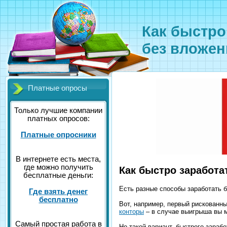
Как быстро
без вложен
Платные опросы
Только лучшие компании
платных опросов:
Платные опросники
В интернете есть места,
где можно получить
Как быстро заработа
бесплатные деньги:
Есть разные способы заработать б
Где взять денег
бесплатно
Вот, например, первый рискованны
конторы
– в случае выигрыша вы м
Самый простая работа в
Но такой вариант, быстрого зараб