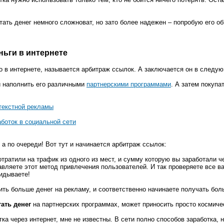
тать денег немного сложноват, но зато более надежен – попробую его об
ньги в интернете
ро в интернете, называется арбитраж ссылок. А заключается он в следу
и наполнить его различными
партнерскими программами
. А затем покупа
текстной рекламы
аботок в социальной сети
 а по очереди! Вот тут и начинается арбитраж ссылок:
тратили на трафик из одного из мест, и сумму которую вы заработали 
авляете этот метод привлечения пользователей. И так проверяете все ва
идываете!
ить больше денег на рекламу, и соответственно начинаете получать бол
ать денег
на партнерских программах, может приносить просто космиче
ка через интернет, мне не известны. В сети полно способов заработка, 