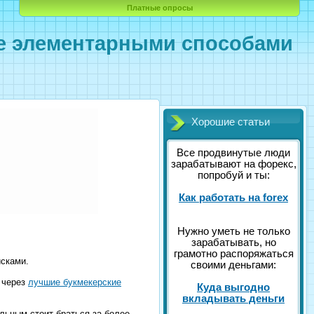
Платные опросы
те элементарными способами
Хорошие статьи
Все продвинутые люди
зарабатывают на форекс,
попробуй и ты:
Как работать на forex
Нужно уметь не только
зарабатывать, но
грамотно распоряжаться
исками.
своими деньгами:
у через
лучшие букмекерские
Куда выгодно
вкладывать деньги
альным стоит браться за более