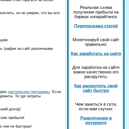
Реальная схема
получения прибыли на
ъяснить, но не уверен, что вы все
биржах копирайтинга:
Перепродажа статей
Монетизируй свой сайт
ющем:
правильно:
ть трафик на сайт различными
Как заработать на сайте
Для заработка на сайте
важно качественно его
раскрутить:
Как раскрутить свой
сайт быстро
через
партнерские программы
. Если
рианты. Те где затраты
Чем заняться в сети,
если вам скучно:
ьший доход!
ские прибыли!
Развлечения в
интернете
но они не быстрые!