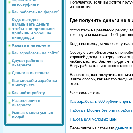
Получается, если вы хотите
полу
автосерфинге
интернетом.
Как работать на форекс
Куда выгодно
Где получить деньги не в
вкладывать деньги
чтобы они приносили
Устройтесь на реальную работу ил
прибыль и хорошие
ток шоу и массовках. В общем, ищ
дивиденды
Когда вы молодой человек, у вас м
Халява в интернете
Советую вам обязательно попробов
Как заработать на сайте
хороший доход, то перед вами от
Другая работа в
любых местах. Вам не придется та
интернете
Ведь работать в интернете можно
Деньги в интернете
Вариантов,
как получить деньги
е
ищите способ, как быстро получит
Все способы заработка
этого!
в интернете
Читайте также:
Как найти работу
Развлечения в
Как заработать 500 рублей в день
интернете
Работа в Москве без опыта работ
Умные мысли умных
людей
Работа для молодых мам
Переходите на страницу
деньги в