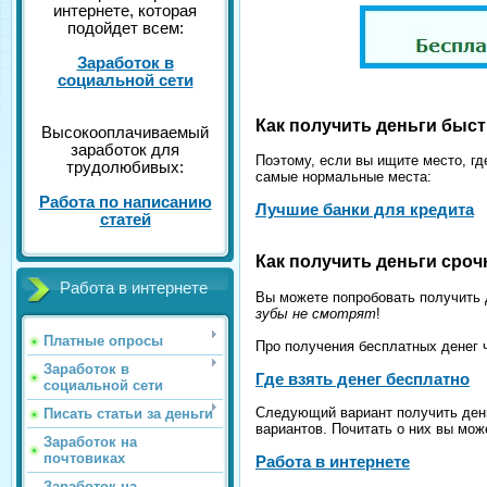
интернете, которая
подойдет всем:
Заработок в
социальной сети
Как получить деньги быс
Высокооплачиваемый
заработок для
Поэтому, если вы ищите место, гд
трудолюбивых:
самые нормальные места:
Работа по написанию
Лучшие банки для кредита
статей
Как получить деньги сроч
Работа в интернете
Вы можете попробовать получить д
зубы не смотрят
!
Платные опросы
Про получения бесплатных денег 
Заработок в
Где взять денег бесплатно
социальной сети
Следующий вариант получить деньг
Писать статьи за деньги
вариантов. Почитать о них вы може
Заработок на
почтовиках
Работа в интернете
Заработок на