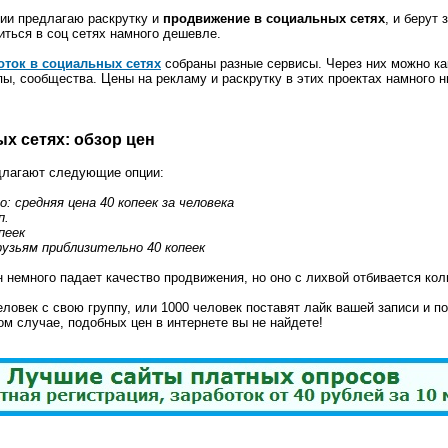
нии предлагаю раскрутку и
продвижение в социальных сетях
, и берут
титься в соц сетях намного дешевле.
оток в социальных сетях
собраны разные сервисы. Через них можно как
пы, сообщества. Цены на рекламу и раскрутку в этих проектах намного 
х сетях: обзор цен
лагают следующие опции:
: средняя цена 40 копеек за человека
п.
пеек
рузьям приблизительно 40 копеек
ен немного падает качество продвижения, но оно с лихвой отбивается ко
еловек с свою группу, или 1000 человек поставят лайк вашей записи и п
ом случае, подобных цен в интернете вы не найдете!