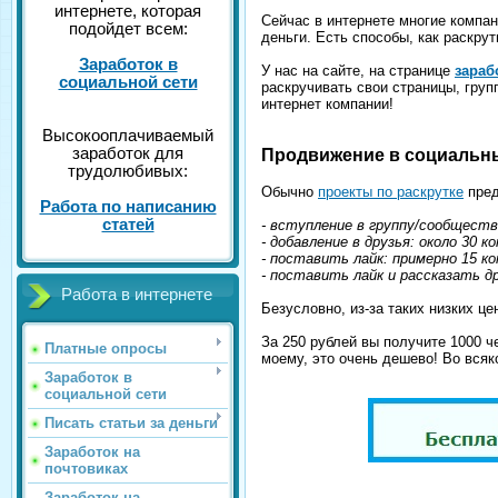
интернете, которая
Сейчас в интернете многие компа
подойдет всем:
деньги. Есть способы, как раскру
Заработок в
У нас на сайте, на странице
зараб
социальной сети
раскручивать свои страницы, груп
интернет компании!
Высокооплачиваемый
заработок для
Продвижение в социальны
трудолюбивых:
Обычно
проекты по раскрутке
пред
Работа по написанию
статей
- вступление в группу/сообщество
- добавление в друзья: около 30 ко
- поставить лайк: примерно 15 ко
- поставить лайк и рассказать д
Работа в интернете
Безусловно, из-за таких низких ц
За 250 рублей вы получите 1000 ч
Платные опросы
моему, это очень дешево! Во всяк
Заработок в
социальной сети
Писать статьи за деньги
Заработок на
почтовиках
Заработок на