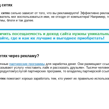
 сетях
 сетях
сильно зависит от того, что вы рекламируете! Эффективно рекл
ователь мог воспользоваться ими, не отходя от компьютера! Например, 
мы, блоги и так далее.
етях через рекламу?
личные
партнерские программы
для заработка денег. Они размещают ссыл
азывают услугу «поставить лайк и рассказать друзьям». Тысячи человек
родуктом/услугой партнерских программ, то владелец партнерской ссыл
етях
помогают хорошо заработать тем, кто умеет их правильно использо