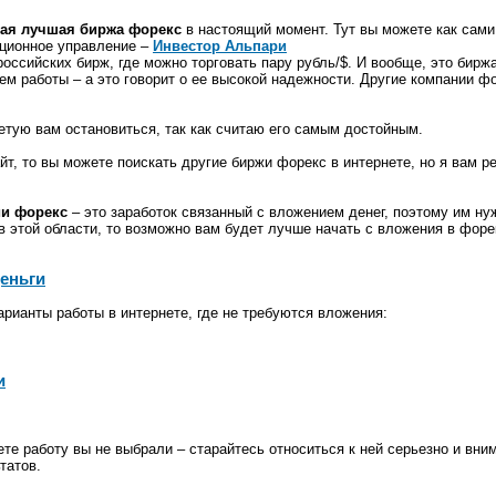
ая лучшая биржа форекс
в настоящий момент. Тут вы можете как сами 
иционное управление –
Инвестор Альпари
 российских бирж, где можно торговать пару рубль/$. И вообще, это бир
м работы – а это говорит о ее высокой надежности. Другие компании ф
ветую вам остановиться, так как считаю его самым достойным.
йт, то вы можете поискать другие биржи форекс в интернете, но я вам 
и форекс
– это заработок связанный с вложением денег, поэтому им ну
в этой области, то возможно вам будет лучше начать с вложения в форе
еньги
рианты работы в интернете, где не требуются вложения:
и
те работу вы не выбрали – старайтесь относиться к ней серьезно и вни
татов.