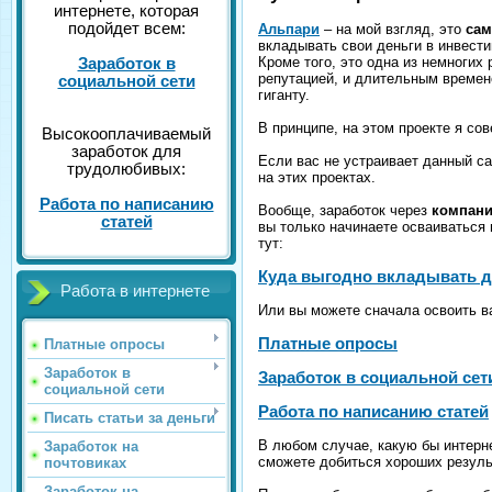
интернете, которая
подойдет всем:
Альпари
– на мой взгляд, это
сам
вкладывать свои деньги в инвест
Кроме того, это одна из немногих
Заработок в
репутацией, и длительным времене
социальной сети
гиганту.
В принципе, на этом проекте я со
Высокооплачиваемый
заработок для
Если вас не устраивает данный са
трудолюбивых:
на этих проектах.
Работа по написанию
Вообще, заработок через
компани
статей
вы только начинаете осваиваться 
тут:
Куда выгодно вкладывать д
Работа в интернете
Или вы можете сначала освоить ва
Платные опросы
Платные опросы
Заработок в
Заработок в социальной сет
социальной сети
Работа по написанию статей
Писать статьи за деньги
В любом случае, какую бы интерне
Заработок на
сможете добиться хороших резуль
почтовиках
Заработок на