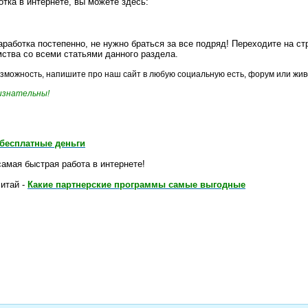
отка в интернете, вы можете здесь:
работка постепенно, не нужно браться за все подряд! Переходите на с
ства со всеми статьями данного раздела.
возможность, напишите про наш сайт в любую социальную есть, форум или жив
ризнательны!
 бесплатные деньги
амая быстрая работа в интернете!
читай -
Какие партнерские программы самые выгодные