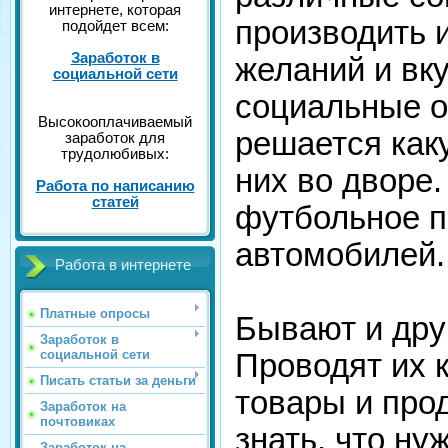
интернете, которая
производить 
подойдет всем:
Заработок в
желаний и вк
социальной сети
социальные о
Высокооплачиваемый
решается как
заработок для
трудолюбивых:
них во дворе.
Работа по написанию
статей
футбольное п
автомобилей.
Работа в интернете
Платные опросы
Бывают и дру
Заработок в
социальной сети
Проводят их 
Писать статьи за деньги
товары и про
Заработок на
почтовиках
знать, что ну
Заработок на