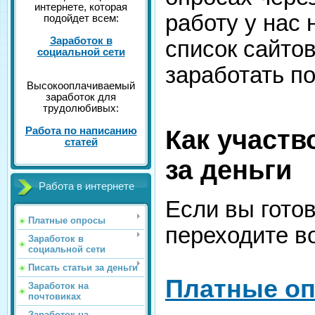
интернете, которая
работу у нас 
подойдет всем:
Заработок в
список сайто
социальной сети
заработать п
Высокооплачиваемый
заработок для
трудолюбивых:
Работа по написанию
Как участв
статей
за деньги
Работа в интернете
Если вы готов
Платные опросы
переходите в
Заработок в
социальной сети
Писать статьи за деньги
Платные оп
Заработок на
почтовиках
Заработок на