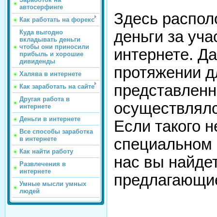
автосерфинге
Здесь распол
Как работать на форекс
деньги за уча
Куда выгодно
вкладывать деньги
чтобы они приносили
интернете. Д
прибыль и хорошие
дивиденды
протяжении д
Халява в интернете
представленн
Как заработать на сайте
Другая работа в
осуществлялс
интернете
Деньги в интернете
Если такого н
Все способы заработка
в интернете
специальном 
Как найти работу
нас вы найде
Развлечения в
интернете
предлагающие
Умные мысли умных
людей