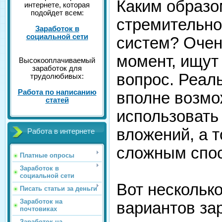
Каким образо
интернете, которая
подойдет всем:
стремительно
Заработок в
социальной сети
систем? Очен
момент, ищут
Высокооплачиваемый
заработок для
вопрос. Реаль
трудолюбивых:
Работа по написанию
вполне возмо
статей
использовать 
вложений, а т
Работа в интернете
сложным спо
Платные опросы
Заработок в
социальной сети
Вот нескольк
Писать статьи за деньги
Заработок на
вариантов зар
почтовиках
Заработок на