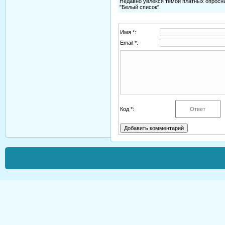
Недавно увлёкся темой платных опросни
"Белый список".
Имя *:
Email *:
Код *: