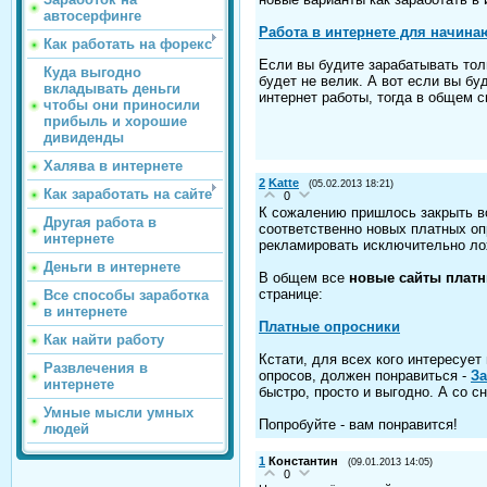
автосерфинге
Работа в интернете для начин
Как работать на форекс
Если вы будите зарабатывать тол
Куда выгодно
будет не велик. А вот если вы б
вкладывать деньги
интернет работы, тогда в общем 
чтобы они приносили
прибыль и хорошие
дивиденды
Халява в интернете
2
Katte
(05.02.2013 18:21)
Как заработать на сайте
0
К сожалению пришлось закрыть в
Другая работа в
соответственно новых платных оп
интернете
рекламировать исключительно лох
Деньги в интернете
В общем все
новые сайты плат
странице:
Все способы заработка
в интернете
Платные опросники
Как найти работу
Кстати, для всех кого интересует
Развлечения в
опросов, должен понравиться -
За
интернете
быстро, просто и выгодно. А со с
Умные мысли умных
Попробуйте - вам понравится!
людей
1
Константин
(09.01.2013 14:05)
0