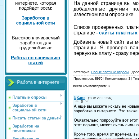
интернете, которая
На данной странице вы мо
подойдет всем:
добавленные другими по
известном вам опроснике.
Заработок в
социальной сети
Список проверенных платн
странице -
сайты платных
Высокооплачиваемый
Добавить новый сайт вы м
заработок для
страницы. Я проверю ваш 
трудолюбивых:
первую выплату - сразу пер
Работа по написанию
статей
Категория
:
Новые платные опросы
|
Доб
Просмотров
:
8970
|
Комментарии
:
3
|
Тег
Работа в интернете
Всего комментариев
:
3
Платные опросы
3
Katte
(19.06.2013 18:37)
0
Заработок в
А еще вы можете искать не новые
социальной сети
заработка в интернете. Это такж
Писать статьи за деньги
Обязательно попробуйте вот этот 
этот вариант, может очень сильно
Заработок на
почтовиках
Кроме того, время от времени, вы
Заработок на
новые варианты как заработать в 