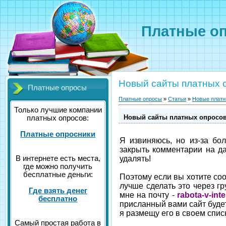
Платные о
Новый сайты платных 
Платные опросы
Платные опросы
»
Статьи
»
Новые платн
Только лучшие компании
Новый сайты платных опросо
платных опросов:
Платные опросники
Я извиняюсь, но из-за бо
закрыть комментарии на да
В интернете есть места,
удалять!
где можно получить
бесплатные деньги:
Поэтому если вы хотите соо
лучше сделать это через гр
Где взять денег
мне на почту -
rabota-v-int
бесплатно
присланный вами сайт буде
я размещу его в своем спис
Самый простая работа в