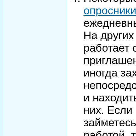
опросник
ежедневн
На других
работает 
приглашен
иногда за
непосредс
и находит
них. Если
займетесь
работой, 