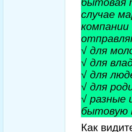
бытовая 
случае м
компании
отправля
√ для мол
√ для вла
√ для люд
√ для род
√ разные 
бытовую 
Как видит