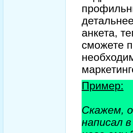
профильн
детальнее
анкета, т
сможете п
необходи
маркетинг
Пример:
Скажем, о
написал в