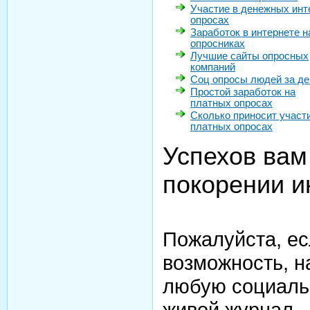
Участие в денежных инт
опросах
Заработок в интернете н
опросниках
Лучшие сайты опросных
компаний
Соц опросы людей за де
Простой заработок на
платных опросах
Сколько приносит участ
платных опросах
Успехов вам
покорении и
Пожалуйста, ес
возможность, н
любую социаль
живой журнал.