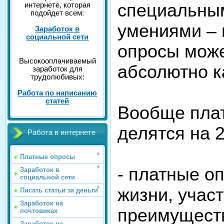
специальны
интернете, которая
подойдет всем:
умениями – 
Заработок в
социальной сети
опросы може
Высокооплачиваемый
абсолютно к
заработок для
трудолюбивых:
Работа по написанию
статей
Вообще пла
делятся на 2
Работа в интернете
Платные опросы
- платные о
Заработок в
социальной сети
жизни, участ
Писать статьи за деньги
Заработок на
преимущест
почтовиках
Заработок на