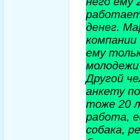
него ему 
работает,
денег. М
компании
ему тольк
молодежи
Другой че
анкету по
тоже 20 л
работа, 
собака, р