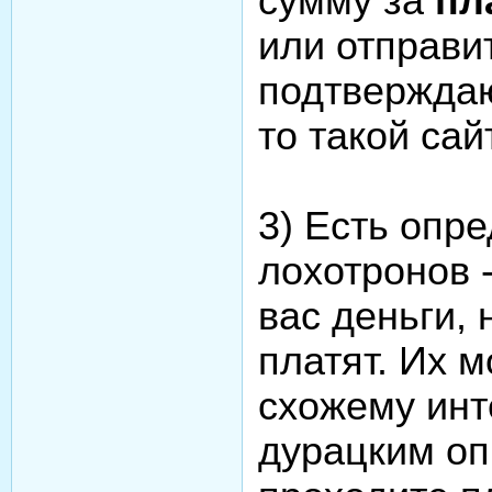
сумму за
пл
или отправи
подтвержда
то такой сай
3) Есть опр
лохотронов -
вас деньги, 
платят. Их 
схожему инт
дурацким оп