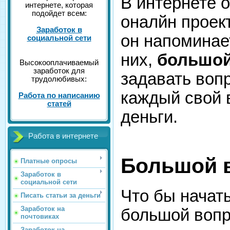
В интернете 
интернете, которая
подойдет всем:
оналйн проек
Заработок в
он напомина
социальной сети
них,
большой
Высокооплачиваемый
заработок для
задавать вопр
трудолюбивых:
каждый свой 
Работа по написанию
статей
деньги.
Работа в интернете
Большой в
Платные опросы
Заработок в
социальной сети
Что бы начать
Писать статьи за деньги
Заработок на
большой вопр
почтовиках
Заработок на