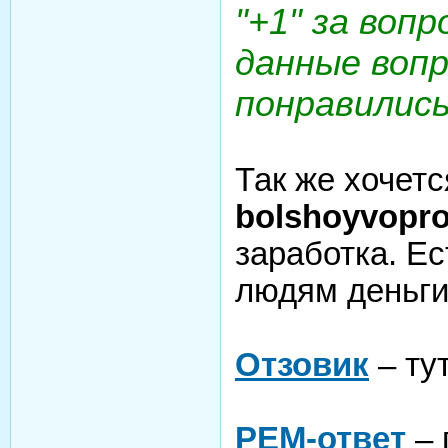
"+1" за вопр
данные воп
понравились
Так же хочетс
bolshoyvopr
заработка. Ес
людям деньги
Отзовик
– ту
РЕМ-ответ
– 