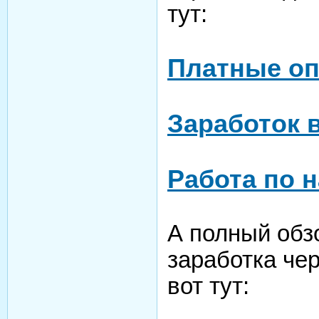
тут:
Платные оп
Заработок 
Работа по 
А полный обз
заработка че
вот тут: