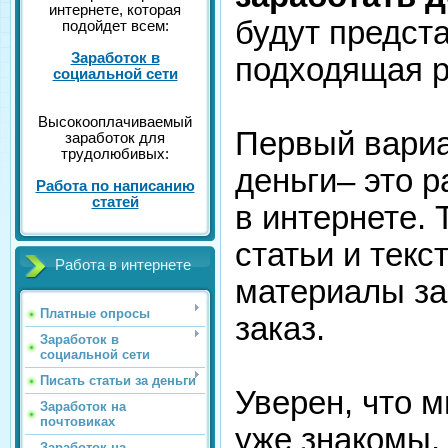
интернете, которая
будут предста
подойдет всем:
Заработок в
подходящая р
социальной сети
Высокооплачиваемый
Первый вариан
заработок для
трудолюбивых:
деньги– это 
Работа по написанию
статей
в интернете. 
статьи и текс
Работа в интернете
материалы за 
Платные опросы
заказ.
Заработок в
социальной сети
Писать статьи за деньги
Уверен, что 
Заработок на
почтовиках
уже знакомы,
Заработок на