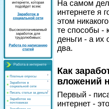
На самом дел
интернете, которая
подойдет всем:
интернете я г
Заработок в
социальной сети
этом никакого
те способы -
Высокооплачиваемый
заработок для
деньги - а их 
трудолюбивых:
Работа по написанию
два.
статей
Работа в интернете
Как зарабо
Платные опросы
вложений н
Заработок в
социальной сети
Первый - писа
Писать статьи за деньги
Заработок на
интернет - эт
почтовиках
Заработок на