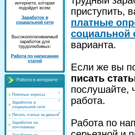
трудный зара
интернете, которая
подойдет всем:
приступить, 
Заработок в
платные оп
социальной сети
социальной 
Высокооплачиваемый
заработок для
варианта.
трудолюбивых:
Работа по написанию
статей
Если же вы п
писать стать
Работа в интернете
послушайте, 
Платные опросы
работа.
Заработок в
социальной сети
Писать статьи за деньги
Работа по на
Заработок на
почтовиках
серьезной и п
Заработок на