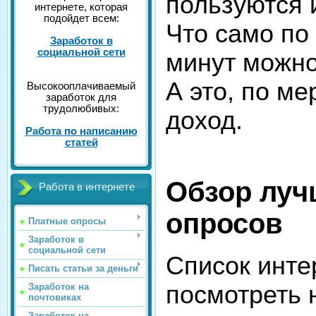
пользуются 
интернете, которая
подойдет всем:
Что само по 
Заработок в
социальной сети
минут можно
А это, по м
Высокооплачиваемый
заработок для
трудолюбивых:
доход.
Работа по написанию
статей
Обзор луч
Работа в интернете
опросов
Платные опросы
Заработок в
социальной сети
Список инте
Писать статьи за деньги
посмотреть 
Заработок на
почтовиках
Заработок на