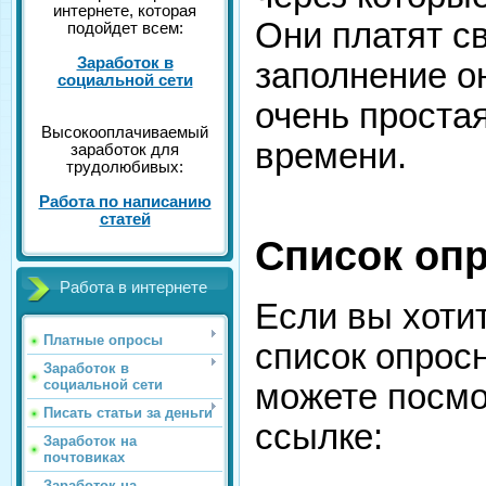
интернете, которая
Они платят с
подойдет всем:
Заработок в
заполнение о
социальной сети
очень проста
Высокооплачиваемый
времени.
заработок для
трудолюбивых:
Работа по написанию
статей
Список оп
Работа в интернете
Если вы хотит
Платные опросы
список опрос
Заработок в
социальной сети
можете посмо
Писать статьи за деньги
ссылке:
Заработок на
почтовиках
Заработок на