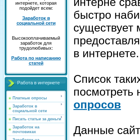
интерне сра
интернете, которая
подойдет всем:
быстро наби
Заработок в
социальной сети
существует 
предоставл
Высокооплачиваемый
заработок для
трудолюбивых:
в интернете.
Работа по написанию
статей
Список таки
Работа в интернете
посмотреть 
Платные опросы
опросов
Заработок в
социальной сети
Писать статьи за деньги
Данные сайт
Заработок на
почтовиках
Заработок на